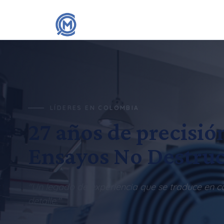
LÍDERES EN COLOMBIA
27 años de precisió
Ensayos No Destruc
"Un legado de experiencia que se traduce en c
detalle."