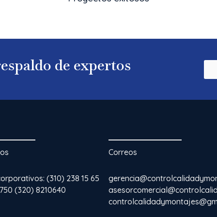
 respaldo de expertos
nos
Correos
rporativos: (310) 238 15 65
gerencia@controlcalidadymo
3750 (320) 8210640
asesorcomercial@controlcal
controlcalidadymontajes@gm