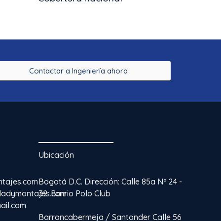
Contactar a Ingeniería ahora
Ubicación
ntajes.com
Bogotá D.C. Dirección: Calle 85a Nº 24 -
idadymontajes.com
32. Barrio Polo Club
ail.com
Barrancabermeja / Santander Calle 56