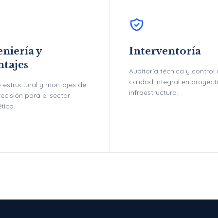
niería y
Interventoría
tajes
Auditoría técnica y control
calidad integral en proyec
 estructural y montajes de
infraestructura.
recisión para el sector
tico.