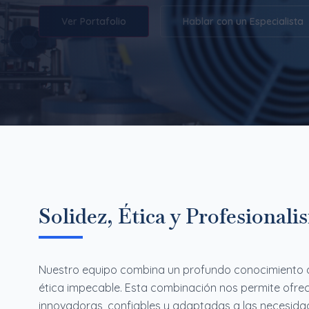
Ver Portafolio
Hablar con un Especialista
Solidez, Ética y Profesional
Nuestro equipo combina un profundo conocimiento de
ética impecable. Esta combinación nos permite ofrec
innovadoras, confiables y adaptadas a las necesida