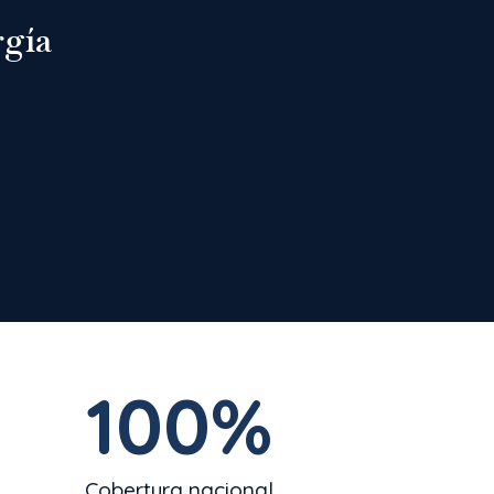
rgía
100
%
Cobertura nacional