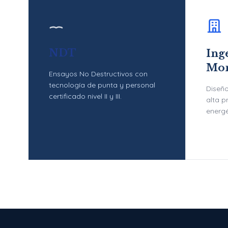
NDT
Inge
Mon
Ensayos No Destructivos con
tecnología de punta y personal
Diseño
certificado nivel II y III.
alta p
energé