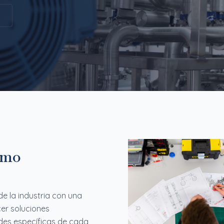
ismo
 la industria con una
er soluciones
des específicas de cada