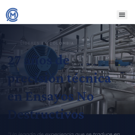
LÍDERES EN COLOMBIA
27 años de
precisión técnica
en Ensayos No
Destructivos
"Un legado de experiencia que se traduce en