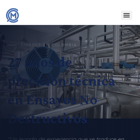
LÍDERES EN COLOMBIA
27 años de
precisión técnica
en Ensayos No
Destructivos
"Un legado de experiencia que se traduce en