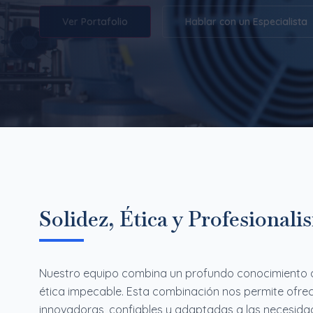
Ver Portafolio
Hablar con un Especialista
Solidez, Ética y Profesional
Nuestro equipo combina un profundo conocimiento de
ética impecable. Esta combinación nos permite ofrec
innovadoras, confiables y adaptadas a las necesida