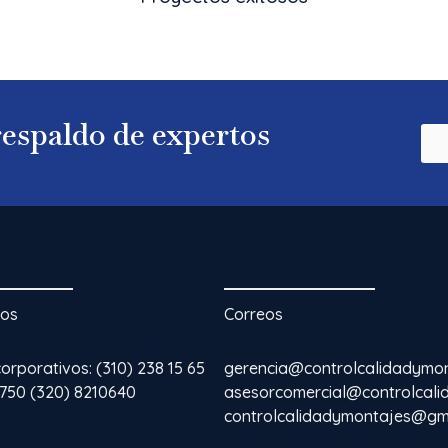
 respaldo de expertos
nos
Correos
rporativos: (310) 238 15 65
gerencia@controlcalidadymo
3750 (320) 8210640
asesorcomercial@controlcal
controlcalidadymontajes@gm