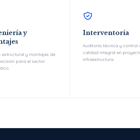
niería y
Interventoría
tajes
Auditoría técnica y control
calidad integral en proyec
 estructural y montajes de
infraestructura.
recisión para el sector
tico.