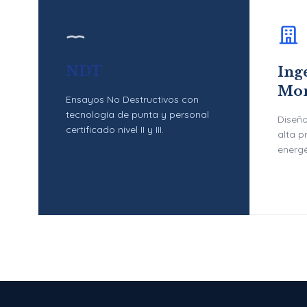
NDT
Inge
Mon
Ensayos No Destructivos con
tecnología de punta y personal
Diseño
certificado nivel II y III.
alta p
energé