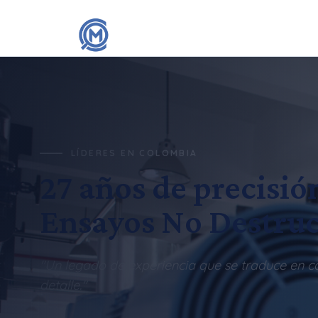
LÍDERES EN COLOMBIA
27 años de precisió
Ensayos No Destruc
"Un legado de experiencia que se traduce en c
detalle."