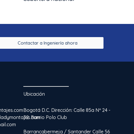
Contactar a Ingeniería ahora
Ubicación
ntajes.com
Bogotá D.C. Dirección: Calle 85a Nº 24 -
idadymontajes.com
32. Barrio Polo Club
ail.com
Barrancabermeja / Santander Calle 56