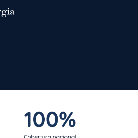
rgía
100
%
Cobertura nacional