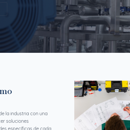
ismo
 la industria con una
er soluciones
des específicas de cada