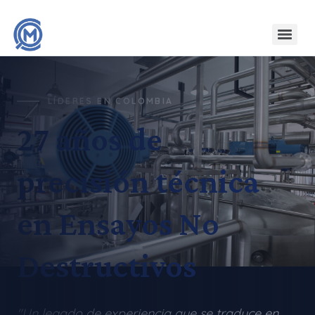
LÍDERES EN COLOMBIA
27 años de
precisión técnica
en Ensayos No
Destructivos
"Un legado de experiencia que se traduce en