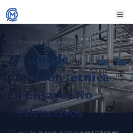
LÍDERES EN COLOMBIA
27 años de
precisión técnica
en Ensayos No
Destructivos
"Un legado de experiencia que se traduce en