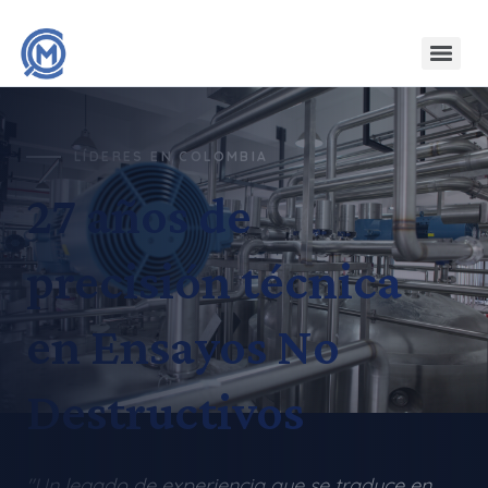
LÍDERES EN COLOMBIA
27 años de
precisión técnica
en Ensayos No
Destructivos
"Un legado de experiencia que se traduce en