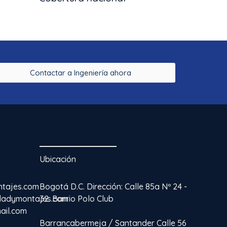
Contactar a Ingeniería ahora
Ubicación
ntajes.com
Bogotá D.C. Dirección: Calle 85a Nº 24 -
idadymontajes.com
32. Barrio Polo Club
ail.com
Barrancabermeja / Santander Calle 56