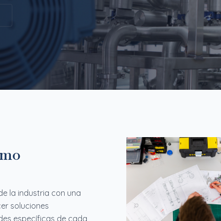
ismo
 la industria con una
er soluciones
des específicas de cada