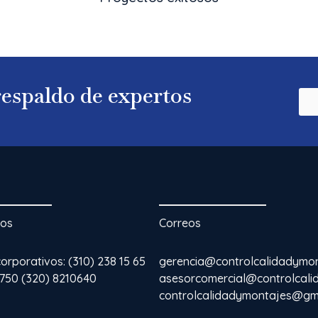
 respaldo de expertos
nos
Correos
rporativos: (310) 238 15 65
gerencia@controlcalidadymo
3750 (320) 8210640
asesorcomercial@controlcal
controlcalidadymontajes@gm