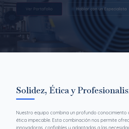
Ver Portafolio
Hablar con un Especialista
Solidez, Ética y Profesional
Nuestro equipo combina un profundo conocimiento de
ética impecable. Esta combinación nos permite ofrec
innovadoras, confiables y adaptadas a las necesida