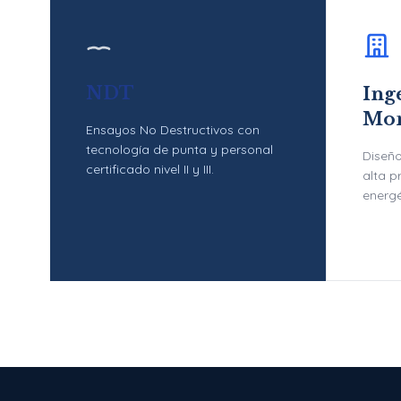
NDT
Inge
Mon
Ensayos No Destructivos con
tecnología de punta y personal
Diseño
certificado nivel II y III.
alta p
energé