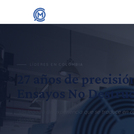
LÍDERES EN COLOMBIA
27 años de precisió
Ensayos No Destruc
"Un legado de experiencia que se traduce en c
detalle."