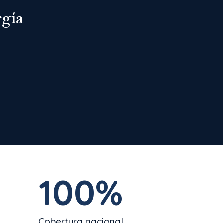
rgía
100
%
Cobertura nacional