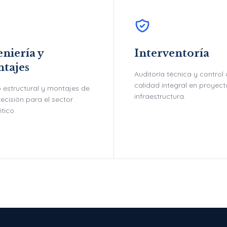
niería y
Interventoría
tajes
Auditoría técnica y control
calidad integral en proyec
 estructural y montajes de
infraestructura.
recisión para el sector
tico.