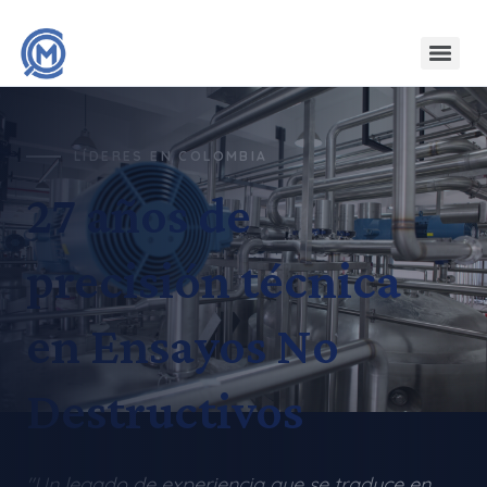
LÍDERES EN COLOMBIA
27 años de
precisión técnica
en Ensayos No
Destructivos
"Un legado de experiencia que se traduce en