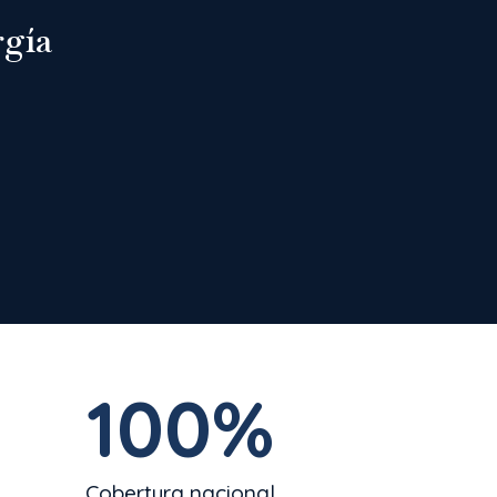
rgía
100
%
Cobertura nacional