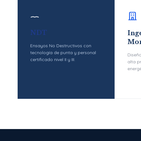
NDT
Inge
Mon
Ensayos No Destructivos con
tecnología de punta y personal
Diseño
certificado nivel II y III.
alta p
energé