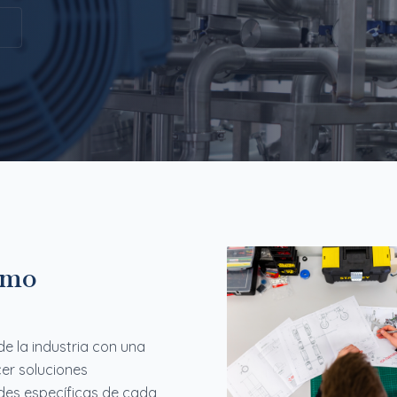
ismo
 la industria con una
er soluciones
des específicas de cada