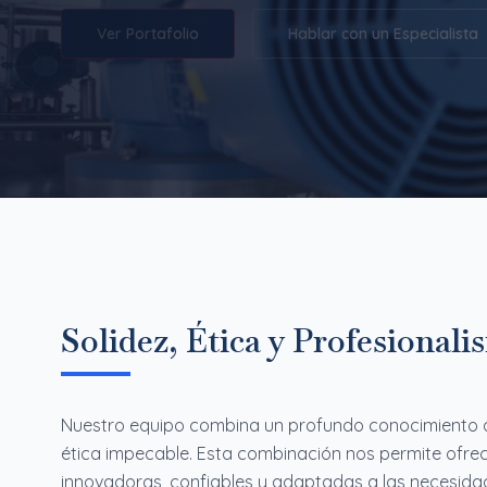
Ver Portafolio
Hablar con un Especialista
Solidez, Ética y Profesional
Nuestro equipo combina un profundo conocimiento de
ética impecable. Esta combinación nos permite ofrec
innovadoras, confiables y adaptadas a las necesida