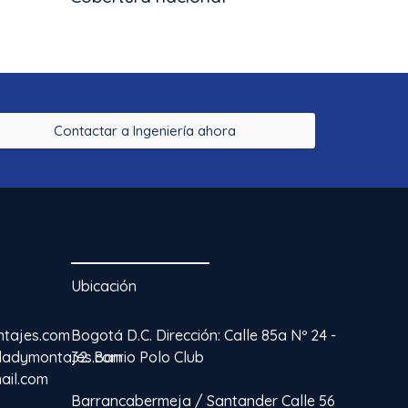
Contactar a Ingeniería ahora
Ubicación
ntajes.com
Bogotá D.C. Dirección: Calle 85a Nº 24 -
idadymontajes.com
32. Barrio Polo Club
ail.com
Barrancabermeja / Santander Calle 56