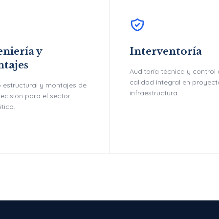
niería y
Interventoría
tajes
Auditoría técnica y control
calidad integral en proyec
 estructural y montajes de
infraestructura.
recisión para el sector
tico.