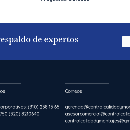
 respaldo de expertos
nos
Correos
rporativos: (310) 238 15 65
gerencia@controlcalidadymo
3750 (320) 8210640
asesorcomercial@controlcal
controlcalidadymontajes@gm