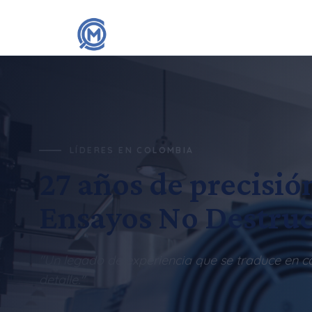
LÍDERES EN COLOMBIA
27 años de precisió
Ensayos No Destruc
"Un legado de experiencia que se traduce en c
detalle."