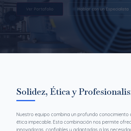
Ver Portafolio
Hablar con un Especialista
Solidez, Ética y Profesional
Nuestro equipo combina un profundo conocimiento de
ética impecable. Esta combinación nos permite ofrec
innovadoras, confiables y adaptadas a las necesida