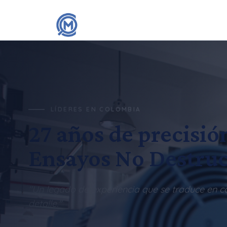
LÍDERES EN COLOMBIA
27 años de precisió
Ensayos No Destruc
"Un legado de experiencia que se traduce en c
detalle."