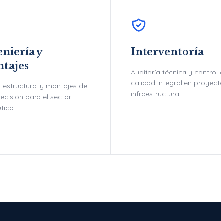
niería y
Interventoría
tajes
Auditoría técnica y control
calidad integral en proyec
 estructural y montajes de
infraestructura.
recisión para el sector
tico.