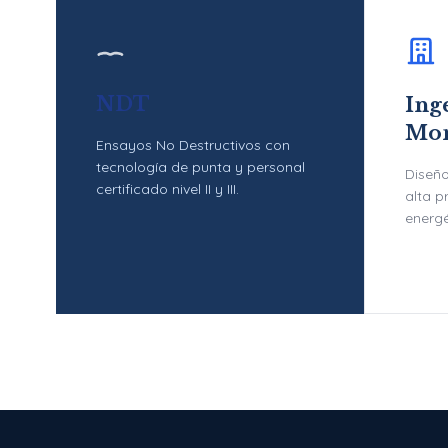
NDT
Inge
Mon
Ensayos No Destructivos con
tecnología de punta y personal
Diseño
certificado nivel II y III.
alta p
energé