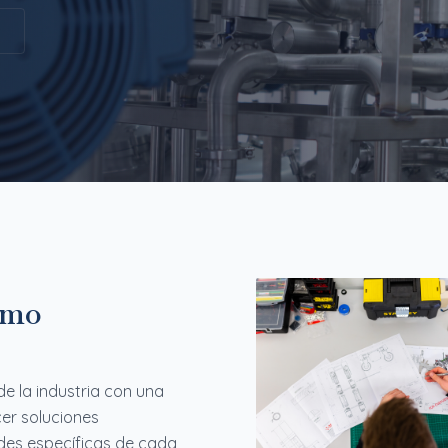
ismo
 la industria con una
er soluciones
des específicas de cada