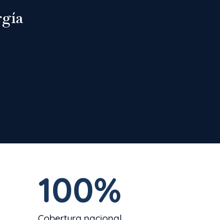
rgía
100
%
Cobertura nacional