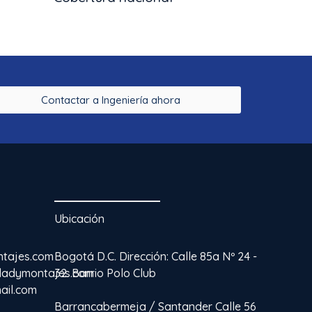
Contactar a Ingeniería ahora
Ubicación
ntajes.com
Bogotá D.C. Dirección: Calle 85a Nº 24 -
idadymontajes.com
32. Barrio Polo Club
ail.com
Barrancabermeja / Santander Calle 56