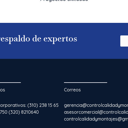
 respaldo de expertos
nos
Correos
rporativos: (310) 238 15 65
gerencia@controlcalidadymo
3750 (320) 8210640
asesorcomercial@controlcal
controlcalidadymontajes@gm