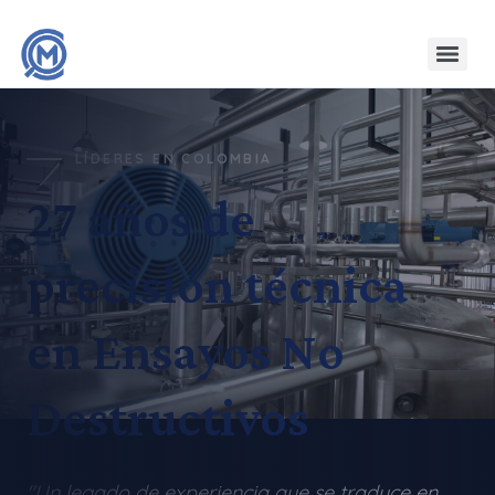
LÍDERES EN COLOMBIA
27 años de
precisión técnica
en Ensayos No
Destructivos
"Un legado de experiencia que se traduce en